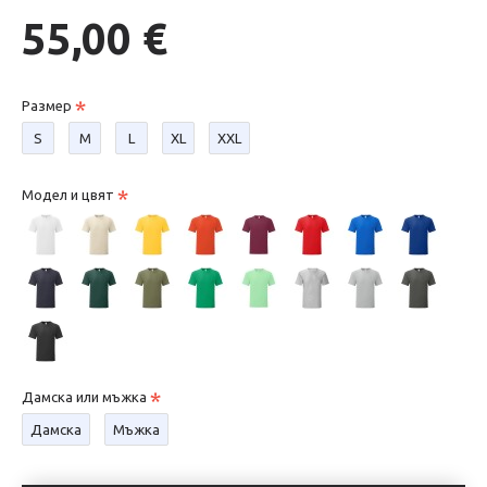
55,00 €
Размер
S
М
L
XL
XXL
Модел и цвят
Дамска или мъжка
Дамска
Мъжка