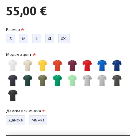
55,00 €
Размер
S
М
L
XL
XXL
Модел и цвят
Дамска или мъжка
Дамска
Мъжка