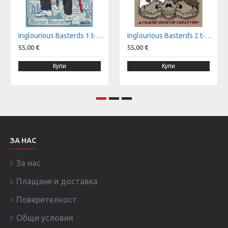
Inglourious Basterds 1 t-shirt
Inglourious Basterds 2 t-shirt
55,00 €
55,00 €
Купи
Купи
ЗА НАС
За нас
Плащане и доставка
Поверителност
Общи условия