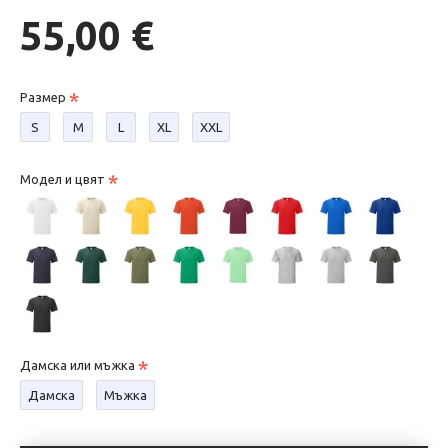
55,00 €
Размер
S
М
L
XL
XXL
Модел и цвят
Дамска или мъжка
Дамска
Мъжка