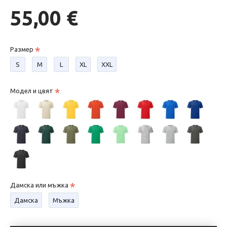
55,00 €
Размер
S
М
L
XL
XXL
Модел и цвят
Дамска или мъжка
Дамска
Мъжка