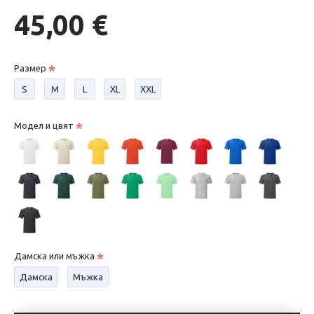
45,00 €
Размер
S
М
L
XL
XXL
Модел и цвят
Дамска или мъжка
Дамска
Мъжка