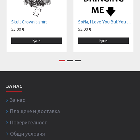
Skull Crown t-shirt
Sofia, I Love You But You Are Bringing Me Down t-shirt
55,00 €
55,00 €
Купи
Купи
ЗА НАС
За нас
Плащане и доставка
Поверителност
Общи условия