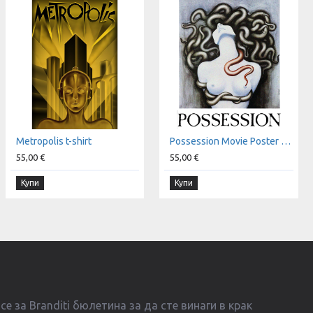
Metropolis t-shirt
Possession Movie Poster t-shirt
55,00 €
55,00 €
Купи
Купи
е за Branditi бюлетина за да сте винаги в крак