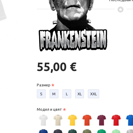
55,00 €
Размер
S
М
L
XL
XXL
Модел и цвят