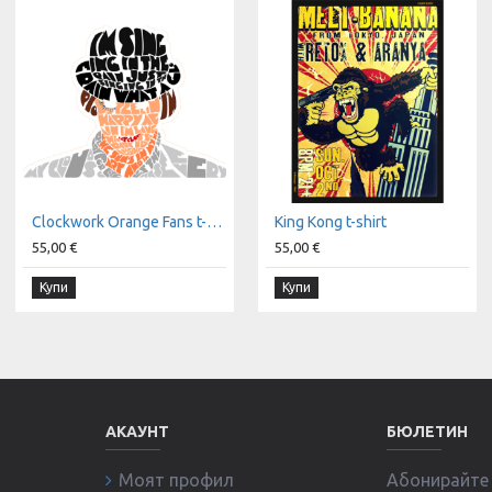
Clockwork Orange Fans t-shirt
King Kong t-shirt
55,00 €
55,00 €
Купи
Купи
АКАУНТ
БЮЛЕТИН
Моят профил
Абонирайте с