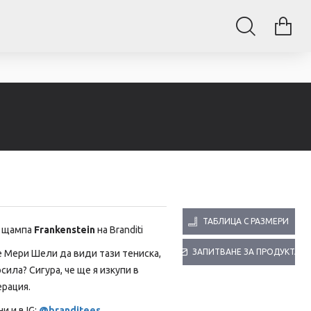
ТАБЛИЦА С РАЗМЕРИ
с щампа
Frankenstein
на Branditi
ЗАПИТВАНЕ ЗА ПРОДУКТА
 Мери Шели да види тази тениска,
сила? Сигура, че ще я изкупи в
рация.
и и в IG:
@branditees