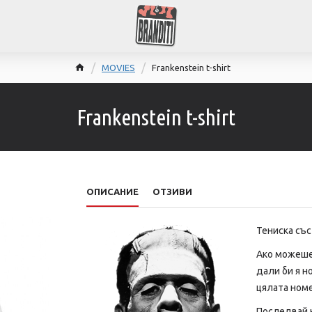
MOVIES
Frankenstein t-shirt
Frankenstein t-shirt
ОПИСАНИЕ
ОТЗИВИ
Тениска съ
Ако можеше
дали би я но
цялата номе
Последвай н