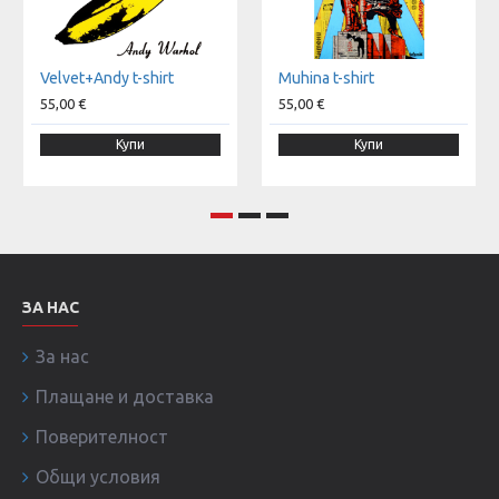
Velvet+Andy t-shirt
Muhina t-shirt
55,00 €
55,00 €
Купи
Купи
ЗА НАС
За нас
Плащане и доставка
Поверителност
Общи условия