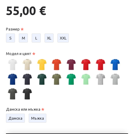
55,00 €
Размер
S
М
L
XL
XXL
Модел и цвят
Дамска или мъжка
Дамска
Мъжка