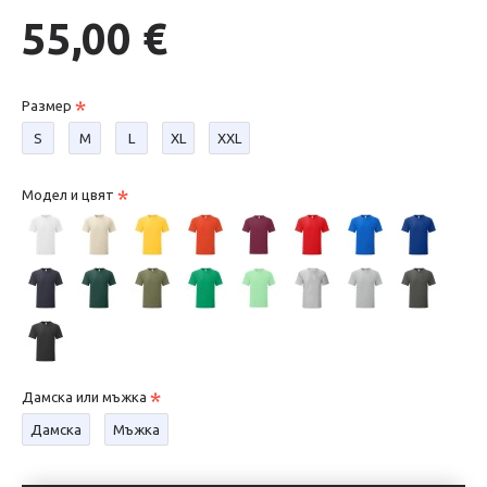
55,00 €
Размер
S
М
L
XL
XXL
Модел и цвят
Дамска или мъжка
Дамска
Мъжка