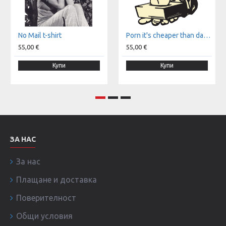
No Mail t-shirt
Porn it's cheaper than dating t-shirt
55,00 €
55,00 €
Купи
Купи
ЗА НАС
За нас
Плащане и доставка
Поверителност
Общи условия