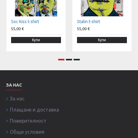
Soc Kiss t-shirt
Stalin t-shirt
55,00 €
55,00 €
Купи
Купи
ЗА НАС
За нас
Плащане и доставка
Поверителност
Общи условия