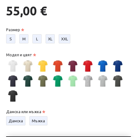
55,00 €
Размер
S
М
L
XL
XXL
Модел и цвят
Дамска или мъжка
Дамска
Мъжка