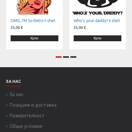
OMG, I'M So Retro t-shirt
Who's your daddy? t-shirt
55,00 €
55,00 €
Купи
Купи
ЗА НАС
За нас
Плащане и доставка
Поверителност
Общи условия