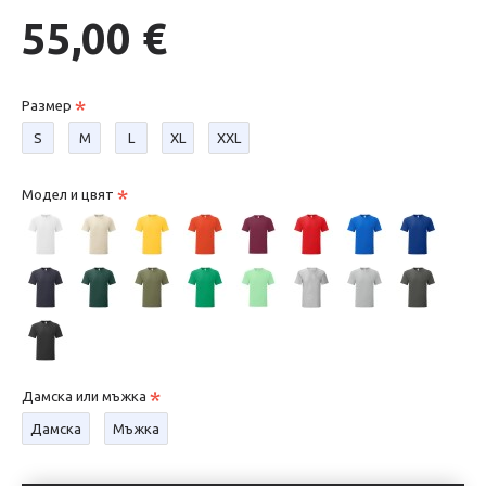
55,00 €
Размер
S
М
L
XL
XXL
Модел и цвят
Дамска или мъжка
Дамска
Мъжка