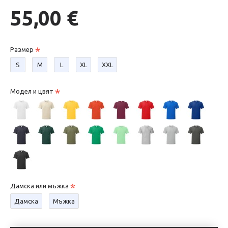
55,00 €
Размер
S
М
L
XL
XXL
Модел и цвят
Дамска или мъжка
Дамска
Мъжка