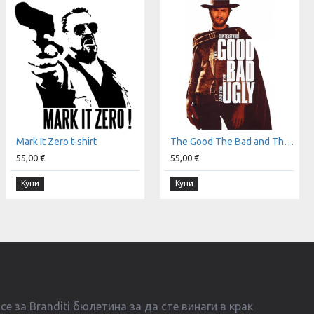
Mark It Zero t-shirt
The Good The Bad and The Ugly t-shirt
55,00 €
55,00 €
Купи
Купи
е за Branditi бюлетина за да сте винаги в крак