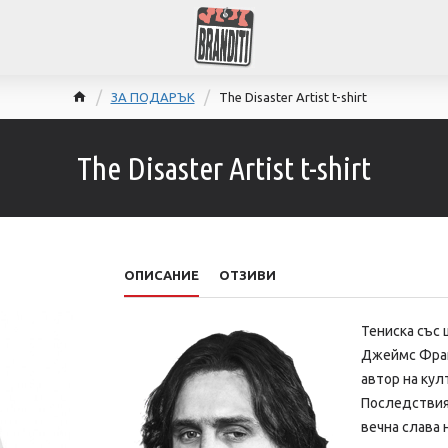
ЗА ПОДАРЪК
The Disaster Artist t-shirt
The Disaster Artist t-shirt
ОПИСАНИЕ
ОТЗИВИ
Тениска със
Джеймс Франк
автор на кул
Последствият
вечна слава 