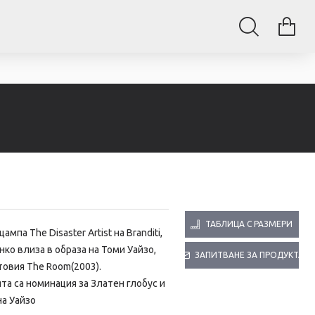
ТАБЛИЦА С РАЗМЕРИ
 щампа
The Disaster Artist на Branditi,
о влиза в образа на Томи Уайзо,
ЗАПИТВАНЕ ЗА ПРОДУКТА
товия The Room(2003).
а са номинация за Златен глобус и
на Уайзо