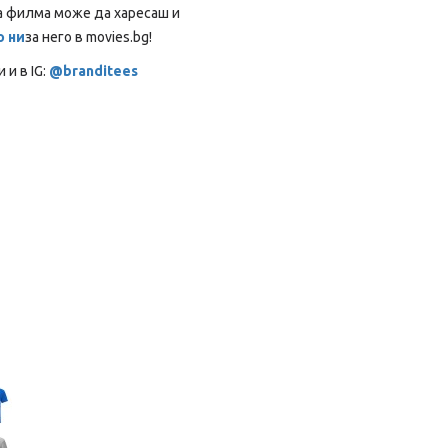
а филма може да харесаш и
 ни
за него в movies.bg!
 и в IG:
@branditees