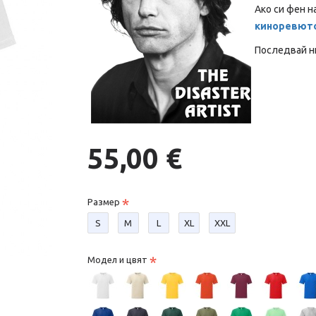
Aко си фен н
киноревюто
Последвай ни
55,00 €
Размер
S
М
L
XL
XXL
Модел и цвят