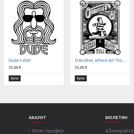
Dude t-shirt
O Brother, Where Art Thou? t-shirt
55,00 €
55,00 €
Купи
Купи
АКАУНТ
БЮЛЕТИН
Моят профил
Абонирайте с