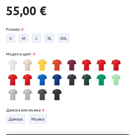
55,00 €
Размер
S
М
L
XL
XXL
Модел и цвят
Дамска или мъжка
Дамска
Мъжка