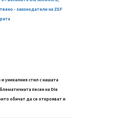
твено - законодатели на ZEF
рата
 и уникалния стил с нашата
мблематичната песен на Die
оито обичат да се открояват и