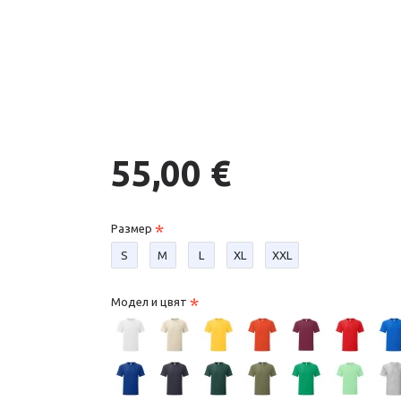
55,00 €
Размер
S
М
L
XL
XXL
Модел и цвят