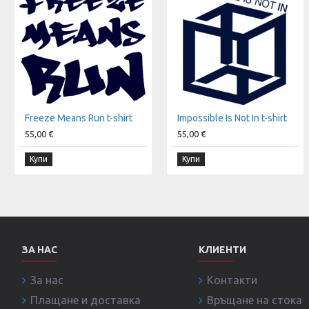
Freeze Means Run t-shirt
Impossible Is Not In t-shirt
55,00 €
55,00 €
Купи
Купи
ЗА НАС
КЛИЕНТИ
За нас
Контакти
Плащане и доставка
Връщане на стока