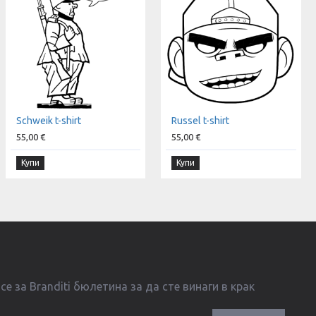
Schweik t-shirt
Russel t-shirt
55,00 €
55,00 €
Купи
Купи
е за Branditi бюлетина за да сте винаги в крак