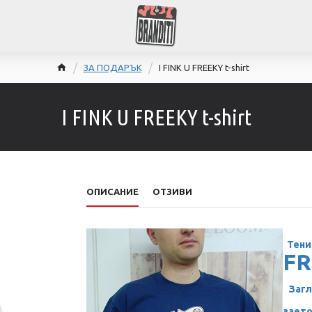
ЗА ПОДАРЪК
I FINK U FREEKY t-shirt
I FINK U FREEKY t-shirt
ОПИСАНИЕ
ОТЗИВИ
Тени
FR
Загл
заето