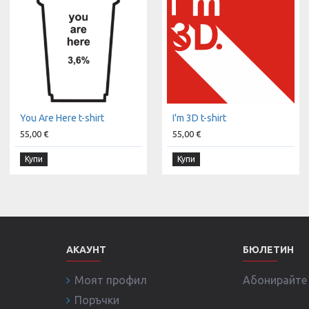
You Are Here t-shirt
I'm 3D t-shirt
55,00 €
55,00 €
Купи
Купи
АКАУНТ
БЮЛЕТИН
Моят профил
Абонирайте с
Поръчки