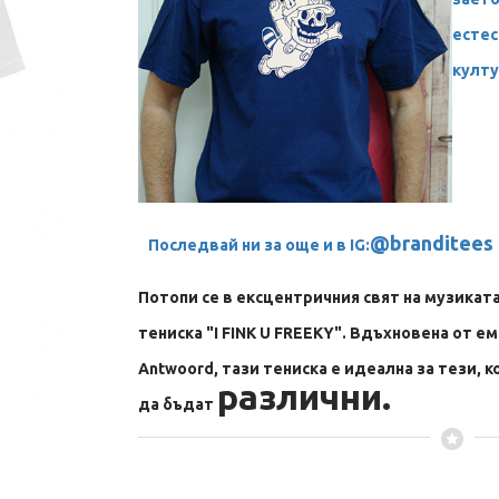
естес
култу
@branditees
Последвай ни за още и в IG:
Потопи се в ексцентричния свят на музиката
тениска "I FINK U FREEKY". Вдъхновена от е
Antwoord, тази тениска е идеална за тези, к
различни.
да бъдат