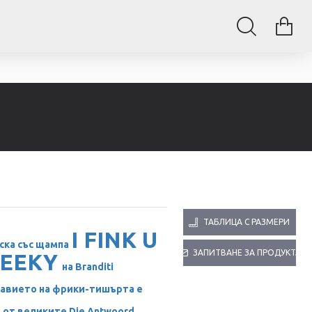
ТАБЛИЦА С РАЗМЕРИ
I FINK U
ска със щампа
ЗАПИТВАНЕ ЗА ПРОДУКТА
EEKY
на Branditi
авието на фрики-тишърта е
 от великите Die Antwoord,