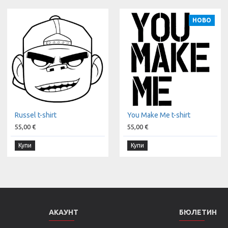
НОВО
Russel t-shirt
You Make Me t-shirt
55,00 €
55,00 €
Купи
Купи
АКАУНТ
БЮЛЕТИН