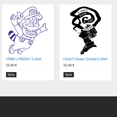
I FINK U FREEKY t-shirt
I Don't Sleep I Dream t-shirt
55,00 €
55,00 €
Купи
Купи