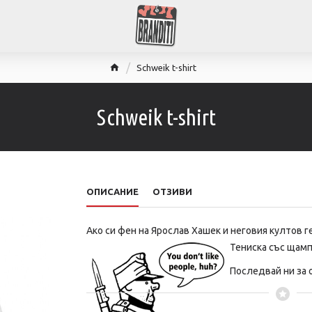
Schweik t-shirt
Schweik t-shirt
ОПИСАНИЕ
ОТЗИВИ
Ако си фен на Ярослав Хашек и неговия култов г
Тениска със щам
Последвай ни за о