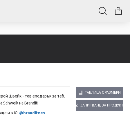
ТАБЛИЦА С РАЗМЕРИ
ерой Швейк - тов еподарък за теб.
па
Schweik на Branditi
ЗАПИТВАНЕ ЗА ПРОДУКТА
ще и в IG:
@branditees