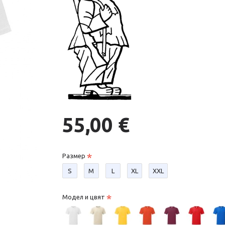
55,00 €
Размер
S
М
L
XL
XXL
Модел и цвят