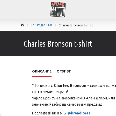
ЗА ПОДАРЪК
Charles Bronson t-shirt
Charles Bronson t-shirt
ОПИСАНИЕ
ОТЗИВИ
"Тениска с
Charles Bronson
- символ на м
от големия екран!
Чарлс Бронсън е американския Ален Длеон, или 
значение. Разбираш какво имам предвид.
Последвай ни и в IG:
@branditees