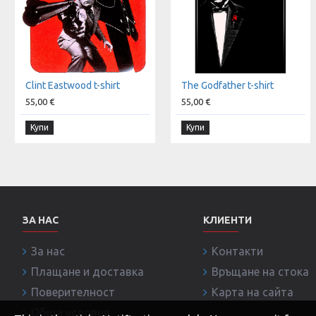
Clint Eastwood t-shirt
The Godfather t-shirt
55,00 €
55,00 €
Купи
Купи
ЗА НАС
КЛИЕНТИ
За нас
Контакти
Плащане и доставка
Връщане на стока
Поверителност
Карта на сайта
Общи условия