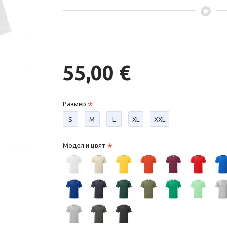
55,00 €
Размер
S
М
L
XL
XXL
Модел и цвят