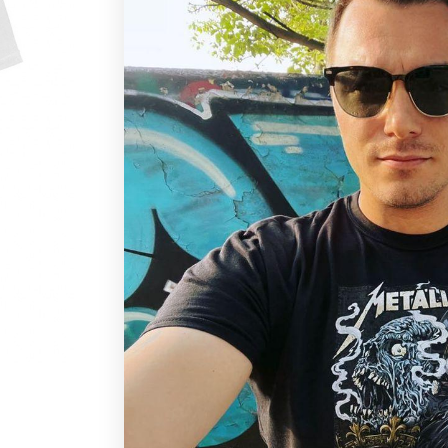
Размер
S
М
L
XL
XXL
Модел и цвят
Дамска или мъжка
Дамска
Мъжка
КУПИ