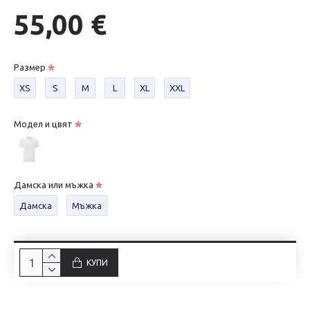
55,00 €
Размер
XS
S
М
L
XL
XXL
Модел и цвят
Дамска или мъжка
Дамска
Мъжка
КУПИ