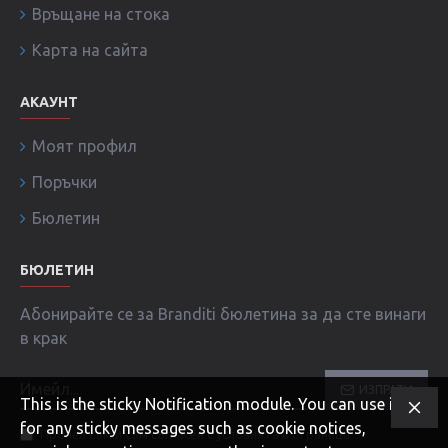
Връщане на стока
Карта на сайта
АКАУНТ
Моят профил
Поръчки
Бюлетин
БЮЛЕТИН
Абонирайте се за Branditi бюлетина за да сте винаги
в крак
ИЗПРАТИ
This is the sticky Notification module. You can use it
for any sticky messages such as cookie notices,
Прочел съм и съм съгласен с условията в страница