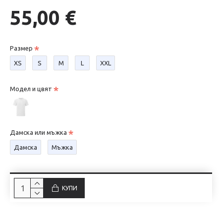
55,00 €
Размер
XS
S
М
L
XXL
Модел и цвят
Дамска или мъжка
Дамска
Мъжка
КУПИ