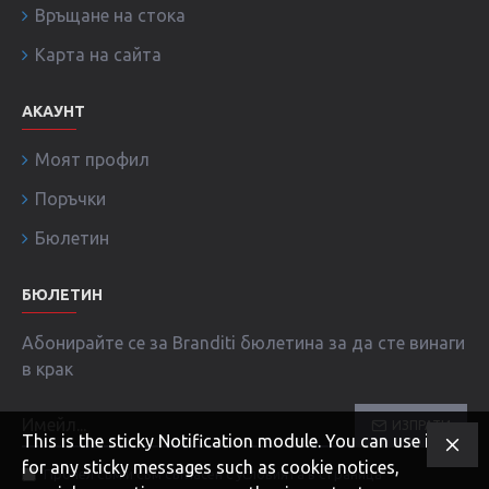
Връщане на стока
Карта на сайта
АКАУНТ
Моят профил
Поръчки
Бюлетин
БЮЛЕТИН
Абонирайте се за Branditi бюлетина за да сте винаги
в крак
ИЗПРАТИ
This is the sticky Notification module. You can use it
for any sticky messages such as cookie notices,
Прочел съм и съм съгласен с условията в страница