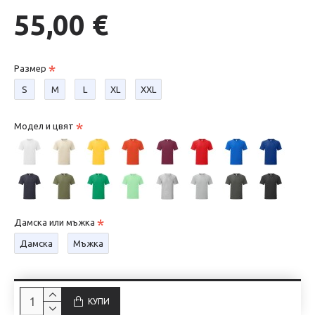
55,00 €
Размер
S
М
L
XL
XXL
Модел и цвят
Дамска или мъжка
Дамска
Мъжка
КУПИ