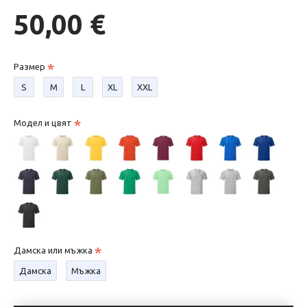
50,00 €
Размер
S
М
L
XL
XXL
Модел и цвят
Дамска или мъжка
Дамска
Мъжка