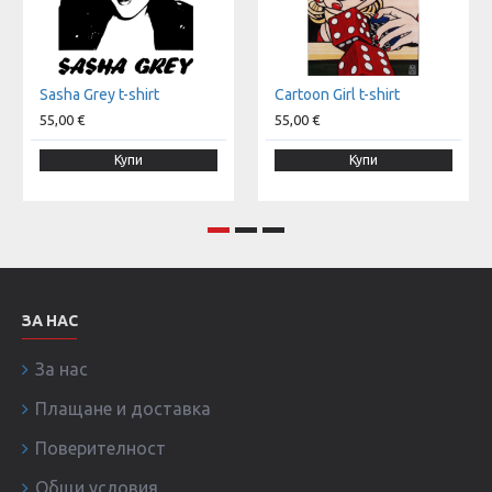
Sasha Grey t-shirt
Cartoon Girl t-shirt
55,00 €
55,00 €
Купи
Купи
ЗА НАС
За нас
Плащане и доставка
Поверителност
Общи условия