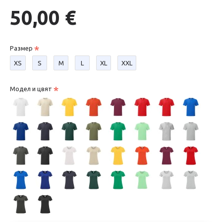
50,00 €
Размер
XS
S
М
L
XL
XXL
Модел и цвят