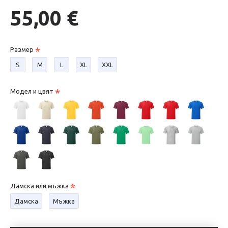
55,00 €
Размер
S
М
L
XL
XXL
Модел и цвят
Дамска или мъжка
Дамска
Мъжка