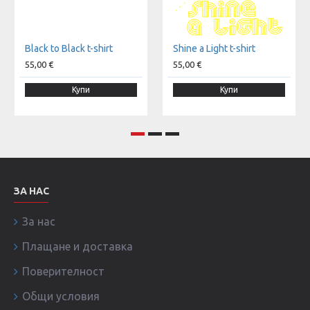
Black to Black t-shirt
Shine a Light t-shirt
55,00 €
55,00 €
Купи
Купи
ЗА НАС
За нас
Плащане и доставка
Поверителност
Общи условия