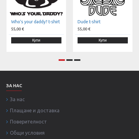
Who's your daddy? t-shirt
Dude t-shirt
55,00 €
55,00 €
Купи
Купи
ЗА НАС
За нас
Плащане и доставка
Поверителност
Общи условия