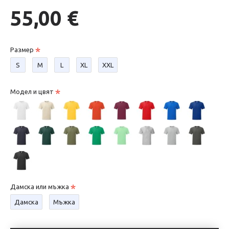
55,00 €
Размер
S
М
L
XL
XXL
Модел и цвят
Дамска или мъжка
Дамска
Мъжка