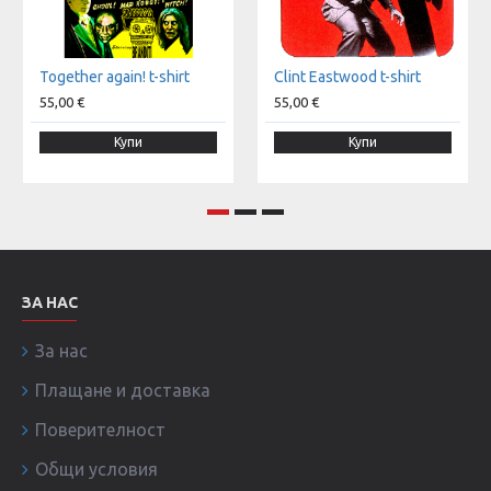
Together again! t-shirt
Clint Eastwood t-shirt
55,00 €
55,00 €
Купи
Купи
ЗА НАС
За нас
Плащане и доставка
Поверителност
Общи условия