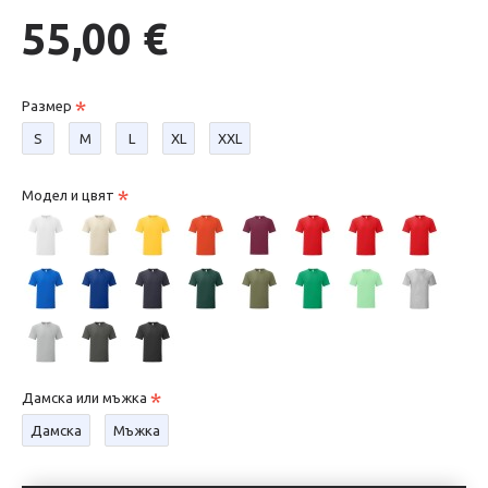
55,00 €
Размер
S
М
L
XL
XXL
Модел и цвят
Дамска или мъжка
Дамска
Мъжка