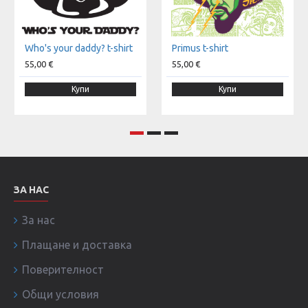
Who's your daddy? t-shirt
Primus t-shirt
55,00 €
55,00 €
Купи
Купи
ЗА НАС
За нас
Плащане и доставка
Поверителност
Общи условия