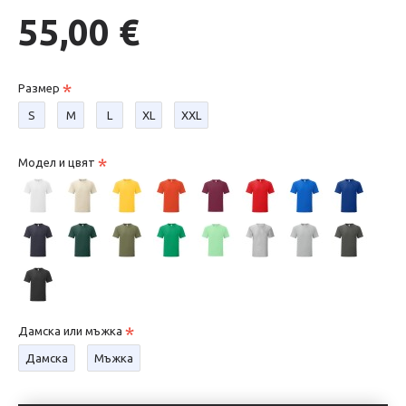
55,00 €
Размер
S
М
L
XL
XXL
Модел и цвят
Дамска или мъжка
Дамска
Мъжка