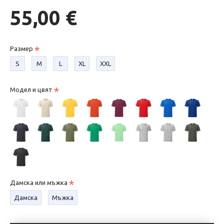
55,00 €
Размер
S
М
L
XL
XXL
Модел и цвят
Дамска или мъжка
Дамска
Мъжка