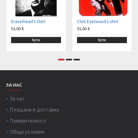
Eraserhead t-shirt
Clint Eastwood t-shirt
55,00 €
55,00 €
Купи
Купи
ЗА НАС
За нас
Плащане и доставка
Поверителност
Общи условия