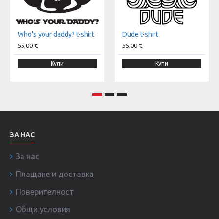
Who's your daddy? t-shirt
Dude t-shirt
55,00 €
55,00 €
Купи
Купи
ЗА НАС
За нас
Плащане и доставка
Поверителност
Общи условия