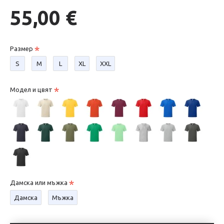
55,00 €
Размер
S
М
L
XL
XXL
Модел и цвят
Дамска или мъжка
Дамска
Мъжка