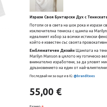
Изрази Своя Бунтарски Дух с Тениската
Потопи се в света на шок рока и изрази 
изключителна тениска с щампа на Marilyn
идеалният избор за всички истински фен
който е известен със своята провокативн
Емблематичен Дизайн
Щампата на тени
Marilyn Manson в цялото му готическо ве
внимателно изработени, за да уловят ми
дръзновението на един от най-влиятелни
Последвай ни за още и в IG:
@branditees
55,00 €
Размер