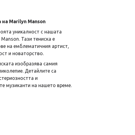
 на Marilyn Manson
своята уникалност с нашата
 Manson. Тази тениска е
ове на емблематичния артист,
ост и новаторство.
ската изобразява самия
ликолепие. Детайлите са
стериозността и
те музиканти на нашето време.