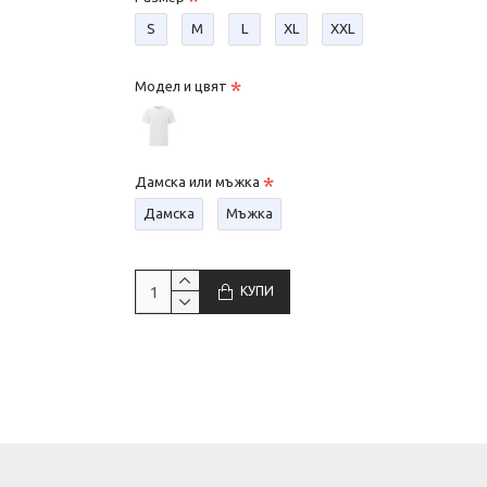
S
М
L
XL
XXL
Модел и цвят
Дамска или мъжка
Дамска
Мъжка
КУПИ