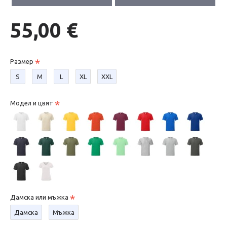
55,00 €
Размер
S
М
L
XL
XXL
Модел и цвят
Дамска или мъжка
Дамска
Мъжка