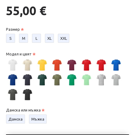
55,00 €
Размер
S
М
L
XL
XXL
Модел и цвят
Дамска или мъжка
Дамска
Мъжка