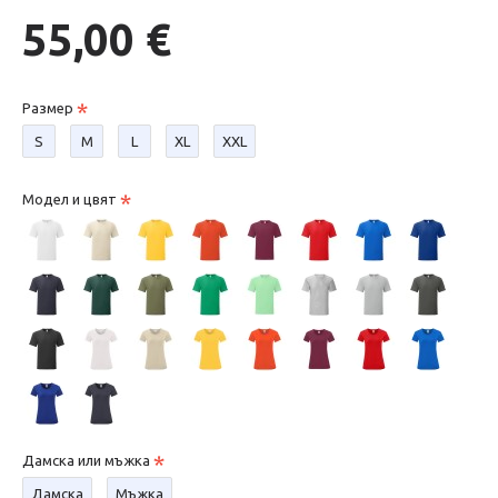
55,00 €
Размер
S
М
L
XL
XXL
Модел и цвят
Дамска или мъжка
Дамска
Мъжка