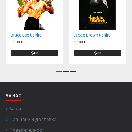
Bruce Lee t-shirt
Jackie Brown t-shirt
55,00 €
55,00 €
Купи
Купи
ЗА НАС
За нас
Плащане и доставка
Поверителност