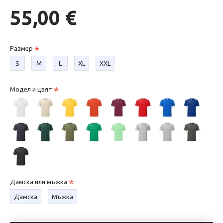
55,00 €
Размер
S
М
L
XL
XXL
Модел и цвят
Дамска или мъжка
Дамска
Мъжка