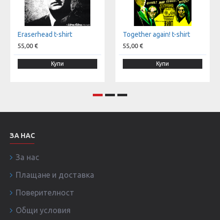
Eraserhead t-shirt
Together again! t-shirt
55,00 €
55,00 €
Купи
Купи
ЗА НАС
За нас
Плащане и доставка
Поверителност
Общи условия