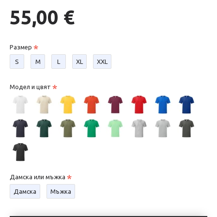
55,00 €
Размер
S
М
L
XL
XXL
Модел и цвят
Дамска или мъжка
Дамска
Мъжка