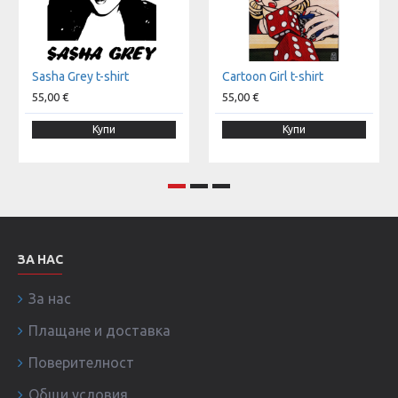
Sasha Grey t-shirt
Cartoon Girl t-shirt
55,00 €
55,00 €
Купи
Купи
ЗА НАС
За нас
Плащане и доставка
Поверителност
Общи условия