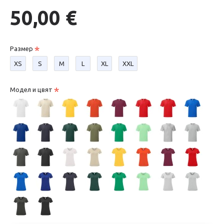
50,00 €
Размер
XS
S
М
L
XL
XXL
Модел и цвят