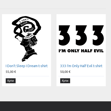
I Don't Sleep I Dream t-shirt
333 I'm Only Half Evil t-shirt
55,00 €
50,00 €
Купи
Купи