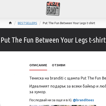
BESTSELLERS
Put The Fun Between Your Legs t-shirt
Put The Fun Between Your Legs t-shirt
ОПИСАНИЕ
ОТЗИВИ
Тениска на branditi с щампа Put The Fun B
Идеалният подарък за всеки байкър и люб
за хумор.
Последвай ни за още и в IG:
@branditees