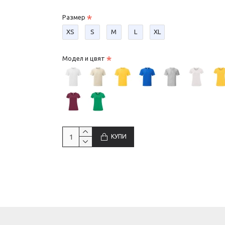
Размер
XS
S
М
L
XL
Модел и цвят
КУПИ