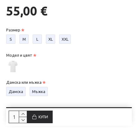
55,00 €
Размер
S
М
L
XL
XXL
Модел и цвят
Дамска или мъжка
Дамска
Мъжка
КУПИ