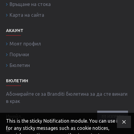
Връщане на стока
Карта на сайта
АКАУНТ
Моят профил
Поръчки
Бюлетин
БЮЛЕТИН
Абонирайте се за Branditi бюлетина за да сте винаги
в крак
ИЗПРАТИ
This is the sticky Notification module. You can use it
for any sticky messages such as cookie notices,
Прочел съм и съм съгласен с условията в страница