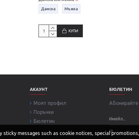
Дамска
Мъжка
КУПИ
АКАУНТ
БЮЛЕТИН
Моят профил
Абонирайте с
Поръчки
Бюлетин
Прочел съм 
 any sticky messages such as cookie notices, special promotion