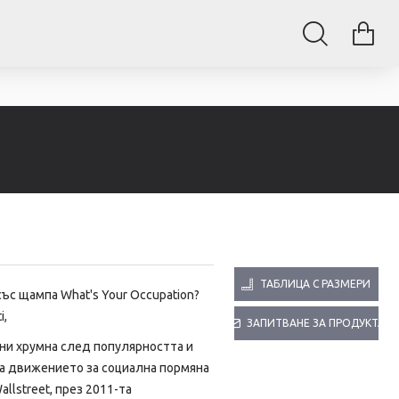
ТАБЛИЦА С РАЗМЕРИ
със щампа
What's Your Occupation?
i,
ЗАПИТВАНЕ ЗА ПРОДУКТА
ни хрумна след популярността и
а движението за социална пормяна
llstreet, през 2011-та