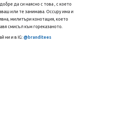
добре да си наясно с това , с което
аваш или те занимава. Occupy има и
ивна, милитъри конотация, което
авя смисъл към гореказаното.
 ни и в IG:
@branditees