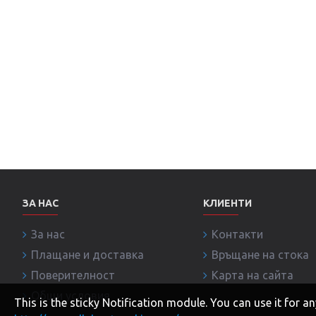
ЗА НАС
КЛИЕНТИ
За нас
Контакти
Плащане и доставка
Връщане на стока
Поверителност
Карта на сайта
Общи условия
This is the sticky Notification module. You can use it for