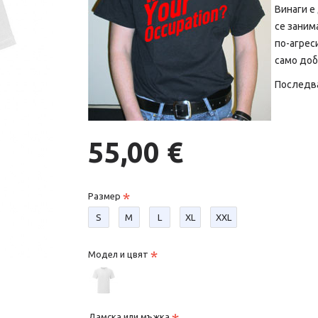
Винаги е 
се заним
по-агрес
само доб
Последвай
55,00 €
Размер
S
М
L
XL
XXL
Модел и цвят
Дамска или мъжка