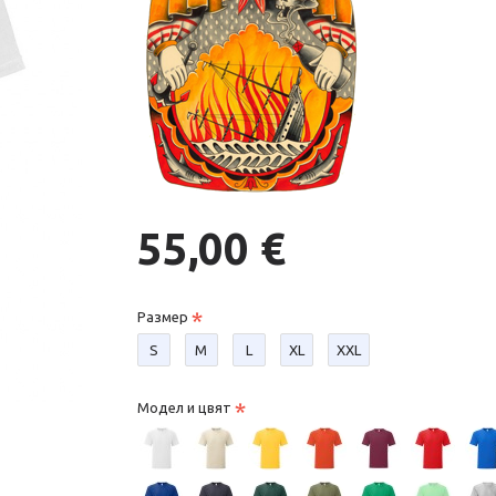
55,00 €
Размер
S
М
L
XL
XXL
Модел и цвят