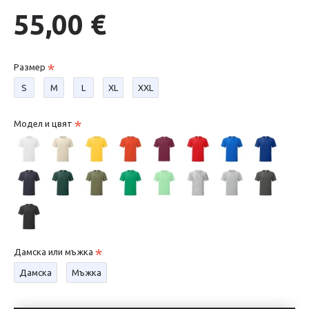
55,00 €
Размер
S
М
L
XL
XXL
Модел и цвят
Дамска или мъжка
Дамска
Мъжка