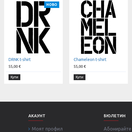
НОВО
DRNK t-shirt
Chameleon t-shirt
55,00 €
55,00 €
Купи
Купи
АКАУНТ
БЮЛЕТИН
Моят профил
Абонирайте с