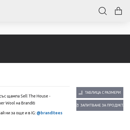
ТАБЛИЦА С РАЗМЕРИ
 със щампа
Sell The House -
er Wool на Branditi
ЗАПИТВАНЕ ЗА ПРОДУКТА
й ни за още и в IG:
@branditees