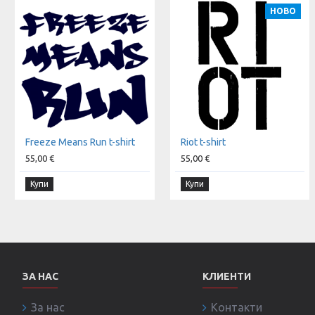
НОВО
Freeze Means Run t-shirt
Riot t-shirt
55,00 €
55,00 €
Купи
Купи
ЗА НАС
КЛИЕНТИ
За нас
Контакти