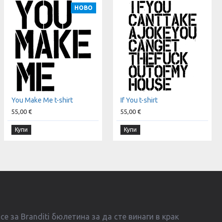
НОВО
You Make Me t-shirt
If You t-shirt
55,00 €
55,00 €
Купи
Купи
е за Branditi бюлетина за да сте винаги в крак