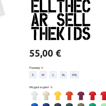
55,00 €
Размер
S
М
L
XL
XXL
Модел и цвят