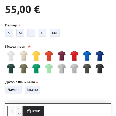
55,00 €
Размер
S
М
L
XL
XXL
Модел и цвят
Дамска или мъжка
Дамска
Мъжка
КУПИ