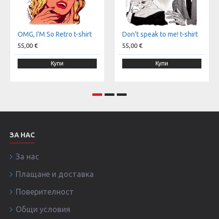
OMG, I'M So Retro t-shirt
Don't speak to me! t-shirt
55,00 €
55,00 €
Купи
Купи
ЗА НАС
За нас
Плащане и доставка
Поверителност
Общи условия