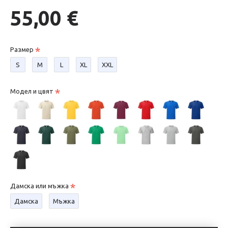
55,00 €
Размер
S
М
L
XL
XXL
Модел и цвят
Дамска или мъжка
Дамска
Мъжка