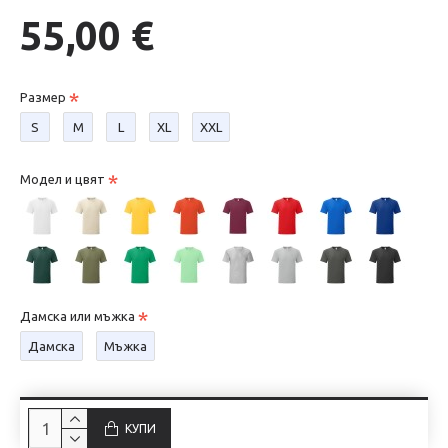
55,00 €
Размер
S
М
L
XL
XXL
Модел и цвят
Дамска или мъжка
Дамска
Мъжка
КУПИ