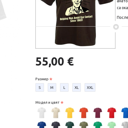
анато
са ок
После
55,00 €
Размер
S
М
L
XL
XXL
Модел и цвят