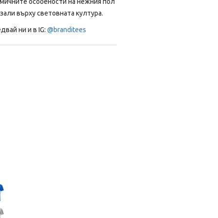
мичните особености на нежния пол
азали върху световната култура.
двай ни и в IG:
@branditees