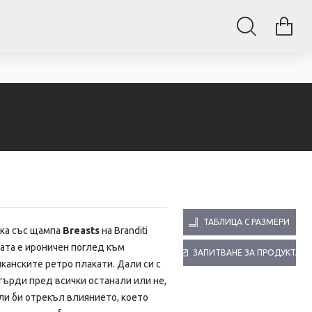
ТАБЛИЦА С РАЗМЕРИ
ка със щампа
Breasts
на Branditi
та е ироничен поглед към
ЗАПИТВАНЕ ЗА ПРОДУКТА
канските ретро плакати. Дали си с
гърди пред всички останали или не,
ли би отрекъл влиянието, което