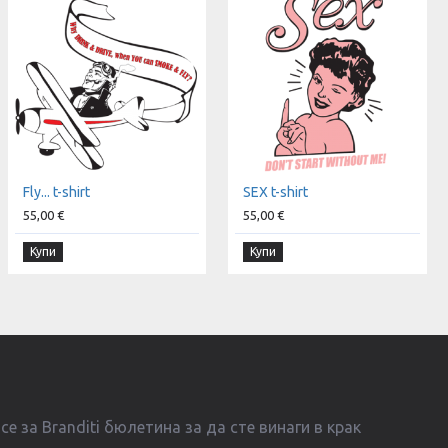
Fly... t-shirt
SEX t-shirt
55,00 €
55,00 €
Купи
Купи
е за Branditi бюлетина за да сте винаги в крак