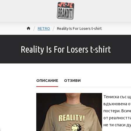
RETRO
Reality Is For Losers t-shirt
Reality Is For Losers t-shirt
ОПИСАНИЕ
ОТЗИВИ
Тениска със 
вдъхновена о
постери. Всич
от реалността
не ти спаси ду