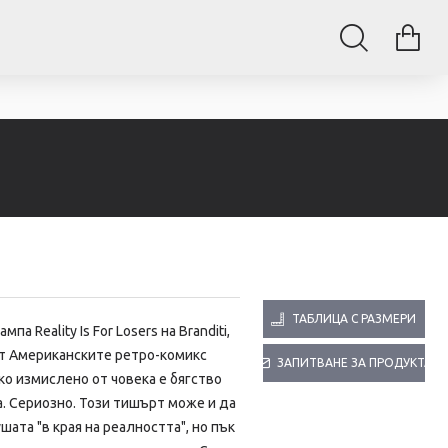
ТАБЛИЦА С РАЗМЕРИ
щампа
Reality Is For Losers на Branditi,
т Американските ретро-комикс
ЗАПИТВАНЕ ЗА ПРОДУКТА
ко измислено от човека е бягство
. Сериозно. Този тишърт може и да
шата "в края на реалността", но пък