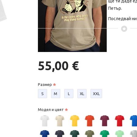
ще ти даде е
Петър.
Последвай ни 
55,00 €
Размер
S
М
L
XL
XXL
Модел и цвят