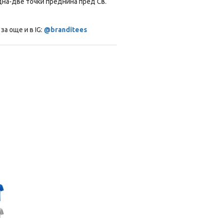
дна-две точки преднина пред Св.
за още и в IG:
@branditees