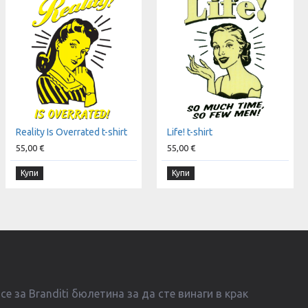
Reality Is Overrated t-shirt
Life! t-shirt
55,00 €
55,00 €
Купи
Купи
е за Branditi бюлетина за да сте винаги в крак