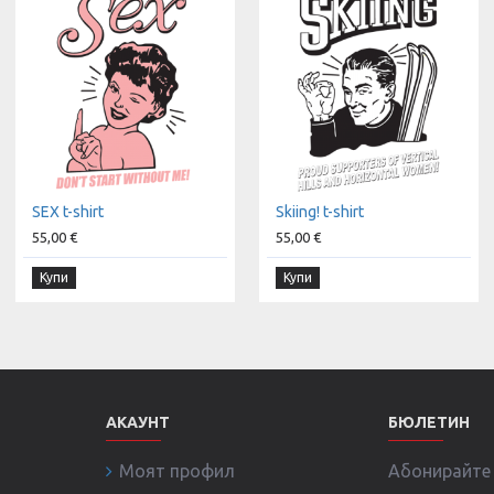
SEX t-shirt
Skiing! t-shirt
55,00 €
55,00 €
Купи
Купи
АКАУНТ
БЮЛЕТИН
Моят профил
Абонирайте с