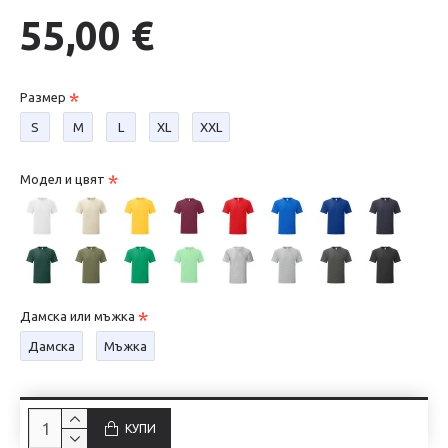
55,00 €
Размер
S
М
L
XL
XXL
Модел и цвят
Дамска или мъжка
Дамска
Мъжка
КУПИ