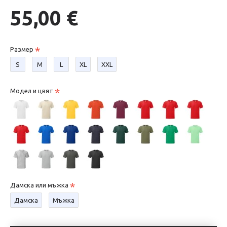
55,00 €
Размер
S
М
L
XL
XXL
Модел и цвят
Дамска или мъжка
Дамска
Мъжка