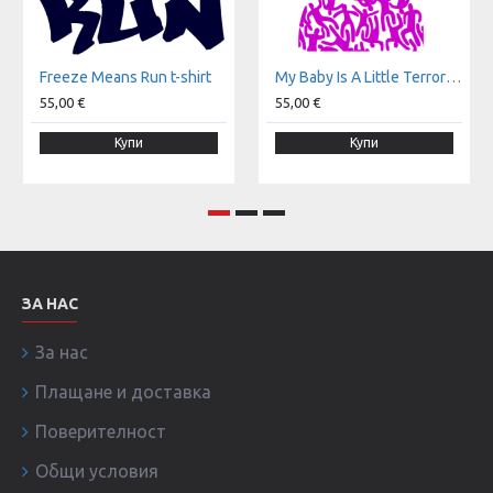
Freeze Means Run t-shirt
My Baby Is A Little Terror t-shirt
55,00 €
55,00 €
Купи
Купи
ЗА НАС
За нас
Плащане и доставка
Поверителност
Общи условия