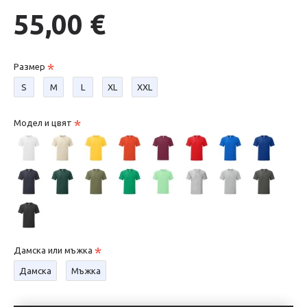
55,00 €
Размер
S
М
L
XL
XXL
Модел и цвят
Дамска или мъжка
Дамска
Мъжка