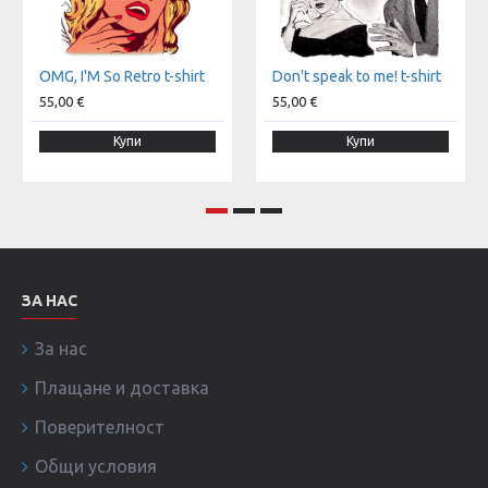
OMG, I'M So Retro t-shirt
Don't speak to me! t-shirt
55,00 €
55,00 €
Купи
Купи
ЗА НАС
За нас
Плащане и доставка
Поверителност
Общи условия