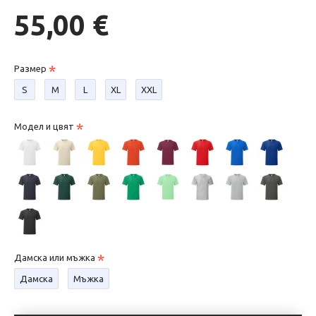
55,00 €
Размер
S
М
L
XL
XXL
Модел и цвят
Дамска или мъжка
Дамска
Мъжка